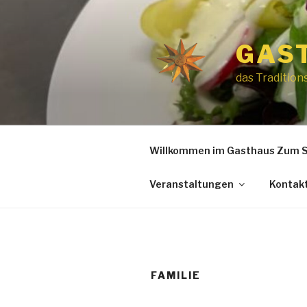
Zum
Inhalt
springen
GAS
das Traditio
Willkommen im Gasthaus Zum S
Veranstaltungen
Kontak
FAMILIE