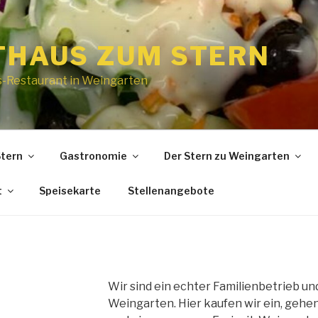
THAUS ZUM STERN
ns-Restaurant in Weingarten
tern
Gastronomie
Der Stern zu Weingarten
t
Speisekarte
Stellenangebote
Wir sind ein echter Familienbetrieb und
Weingarten. Hier kaufen wir ein, gehen