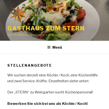
Zum
Inhalt
springen
GASTHAUS ZUM STERN
das Traditions-Restaurant in Weingarten
Menü
STELLENANGEBOTE
Wir suchen derzeit eine Köchin / Koch, eine Küchenhilfe
und zwei Service-Kräfte. Einzelheiten siehe unten
Der „STERN“ zu Weingarten sucht Küchenpersonal!
Bewerben Sie sich bei uns als Köchin / Koch!